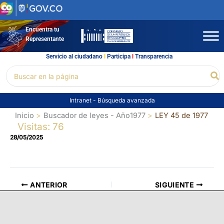
Ir
al
contenido
Encuentra tu
Representante
Servicio al ciudadano
l
Participa
l
Transparencia
Buscar
Bu
por:
Intranet
-
Búsqueda avanzada
Inicio
Buscador de leyes - Año1977
LEY 45 de 1977
Visitas: 76
28/05/2025
ANTERIOR
SIGUIENTE