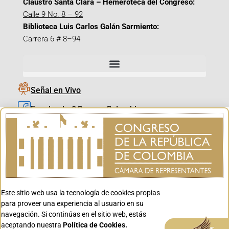
Claustro Santa Clara – Hemeroteca del Congreso:
Calle 9 No. 8 – 92
Biblioteca Luis Carlos Galán Sarmiento:
Carrera 6 # 8–94
Señal en Vivo
Facebook_@CamaraColombia
Instagram_@CamaraColombia
X_@CamaraColombia
Youtube_@CamaraColombia
Tiktok_@CamaraColombia
Este sitio web usa la tecnología de cookies propias
Youtube_@CanalCongreso
para proveer una experiencia al usuario en su
navegación. Si continúas en el sitio web, estás
aceptando nuestra
Política de Cookies.
Aceptar