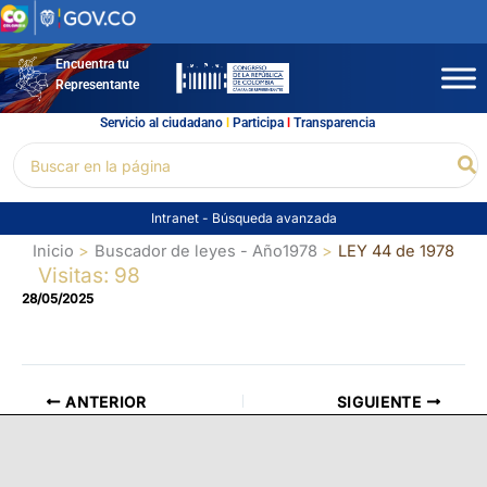
Ir
al
contenido
Encuentra tu
Representante
Servicio al ciudadano
l
Participa
l
Transparencia
Buscar
Bu
por:
Intranet
-
Búsqueda avanzada
Inicio
Buscador de leyes - Año1978
LEY 44 de 1978
Visitas: 98
28/05/2025
ANTERIOR
SIGUIENTE