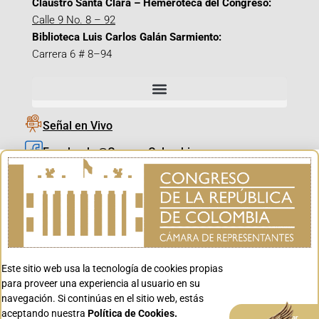
Claustro Santa Clara – Hemeroteca del Congreso:
Calle 9 No. 8 – 92
Biblioteca Luis Carlos Galán Sarmiento:
Carrera 6 # 8–94
Señal en Vivo
Facebook_@CamaraColombia
Instagram_@CamaraColombia
X_@CamaraColombia
Youtube_@CamaraColombia
Tiktok_@CamaraColombia
Este sitio web usa la tecnología de cookies propias
Youtube_@CanalCongreso
para proveer una experiencia al usuario en su
navegación. Si continúas en el sitio web, estás
aceptando nuestra
Política de Cookies.
Aceptar