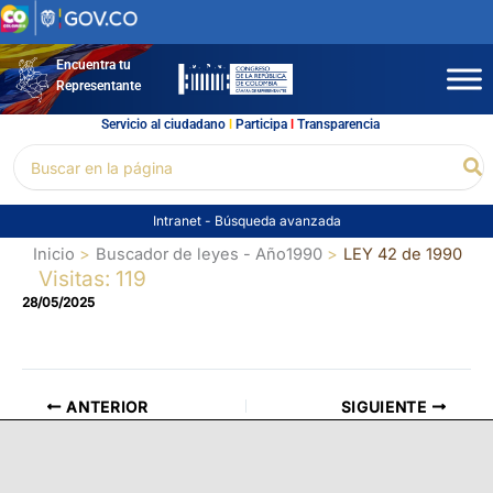
Ir
al
contenido
Encuentra tu
Representante
Servicio al ciudadano
l
Participa
l
Transparencia
Buscar
Bu
por:
Intranet
-
Búsqueda avanzada
Inicio
Buscador de leyes - Año1990
LEY 42 de 1990
Visitas: 119
28/05/2025
ANTERIOR
SIGUIENTE