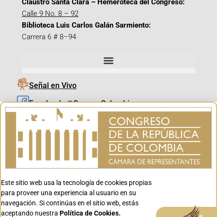
Claustro Santa Clara – Hemeroteca del Congreso:
Calle 9 No. 8 – 92
Biblioteca Luis Carlos Galán Sarmiento:
Carrera 6 # 8–94
Señal en Vivo
Facebook_@CamaraColombia
Instagram_@CamaraColombia
X_@CamaraColombia
Youtube_@CamaraColombia
Tiktok_@CamaraColombia
Este sitio web usa la tecnología de cookies propias
Youtube_@CanalCongreso
para proveer una experiencia al usuario en su
navegación. Si continúas en el sitio web, estás
aceptando nuestra
Política de Cookies.
Aceptar