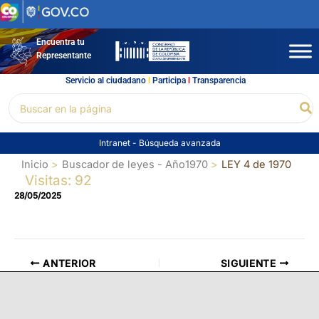
Ir
al
contenido
Encuentra tu
Representante
Servicio al ciudadano
l
Participa
l
Transparencia
Buscar
Bu
por:
Intranet
-
Búsqueda avanzada
Inicio
Buscador de leyes - Año1970
LEY 4 de 1970
Visitas: 92
28/05/2025
ANTERIOR
SIGUIENTE