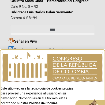
Claustro Santa Clara – Hemeroteca del Congreso:
Calle 9 No. 8 – 92
Biblioteca Luis Carlos Galán Sarmiento:
Carrera 6 # 8–94
Señal en Vivo
Facebook_@CamaraColombia
Instagram_@CamaraColombia
X_@CamaraColombia
Youtube_@CamaraColombia
Tiktok_@CamaraColombia
Este sitio web usa la tecnología de cookies propias
Youtube_@CanalCongreso
para proveer una experiencia al usuario en su
navegación. Si continúas en el sitio web, estás
aceptando nuestra
Política de Cookies.
Aceptar