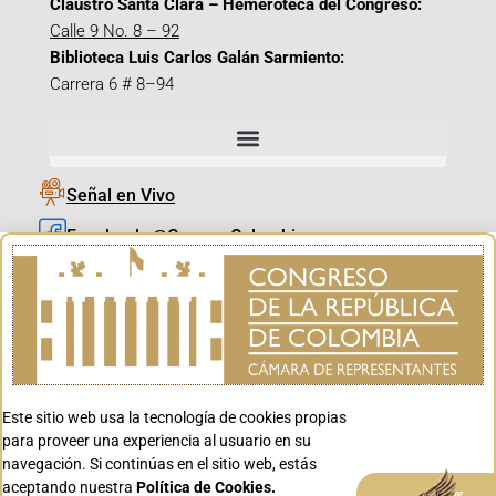
Claustro Santa Clara – Hemeroteca del Congreso:
Calle 9 No. 8 – 92
Biblioteca Luis Carlos Galán Sarmiento:
Carrera 6 # 8–94
Señal en Vivo
Facebook_@CamaraColombia
Instagram_@CamaraColombia
X_@CamaraColombia
Youtube_@CamaraColombia
Tiktok_@CamaraColombia
Este sitio web usa la tecnología de cookies propias
Youtube_@CanalCongreso
para proveer una experiencia al usuario en su
navegación. Si continúas en el sitio web, estás
aceptando nuestra
Política de Cookies.
Aceptar