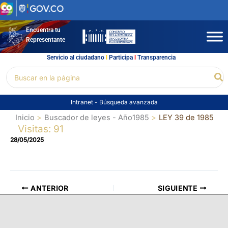
Ir
al
contenido
Encuentra tu
Representante
Servicio al ciudadano
l
Participa
l
Transparencia
Buscar
Bu
por:
Intranet
-
Búsqueda avanzada
Inicio
Buscador de leyes - Año1985
LEY 39 de 1985
Visitas: 91
28/05/2025
ANTERIOR
SIGUIENTE