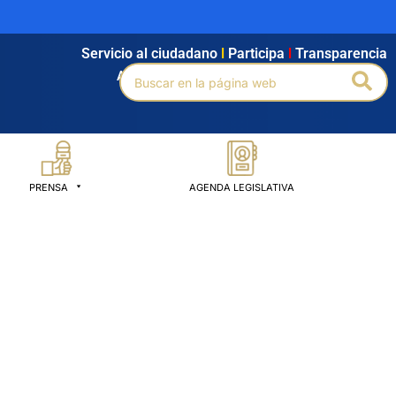
Servicio al ciudadano
l
Participa
l
Transparencia
Buscar
Bus
Agendamiento
l
Intranet
l
Búsqueda avanzada
por:
PRENSA
AGENDA LEGISLATIVA