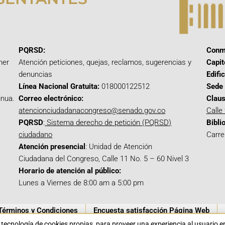
PQRSD:
Conm
mer
Atención peticiones, quejas, reclamos, sugerencias y
Capit
denuncias
Edifi
Línea Nacional Gratuita:
018000122512
Sede 
inua.
Correo electrónico:
Claus
atencionciudadanacongreso@senado.gov.co
Calle
PQRSD
:
Sistema derecho de petición (PQRSD)
Bibli
ciudadano
Carre
Atención presencial
: Unidad de Atención
Ciudadana del Congreso, Calle 11 No. 5 – 60 Nivel 3
Horario de atención al público:
Lunes a Viernes de 8:00 am a 5:00 pm
Términos y Condiciones
Encuesta satisfacción Página Web
a tecnología de cookies propias para proveer una experiencia al usuario 