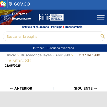
Ir
al
contenido
Encuentra tu
Representante
Servicio al ciudadano
l
Participa
l
Transparencia
Buscar
Bu
por:
Intranet
-
Búsqueda avanzada
Inicio
Buscador de leyes - Año1990
LEY 37 de 1990
Visitas: 86
28/05/2025
ANTERIOR
SIGUIENTE