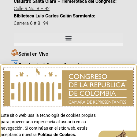
Claustro Santa Clara – Hemeroteca del Congreso:
Calle 9 No. 8 – 92
Biblioteca Luis Carlos Galán Sarmiento:
Carrera 6 # 8–94
Señal en Vivo
Facebook_@CamaraColombia
Instagram_@CamaraColombia
X_@CamaraColombia
Youtube_@CamaraColombia
Tiktok_@CamaraColombia
Este sitio web usa la tecnología de cookies propias
Youtube_@CanalCongreso
para proveer una experiencia al usuario en su
navegación. Si continúas en el sitio web, estás
aceptando nuestra
Política de Cookies.
Aceptar