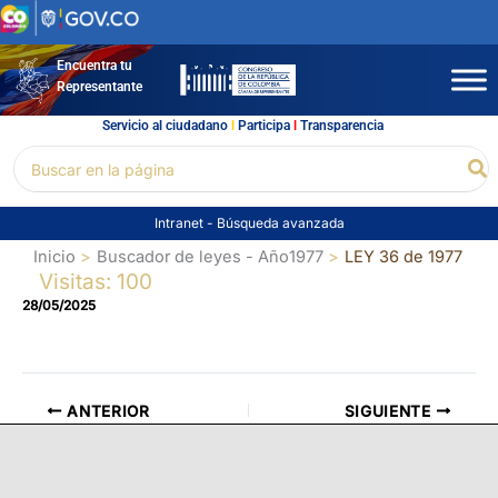
Ir
al
contenido
Encuentra tu
Representante
Servicio al ciudadano
l
Participa
l
Transparencia
Buscar
Bu
por:
Intranet
-
Búsqueda avanzada
Inicio
Buscador de leyes - Año1977
LEY 36 de 1977
Visitas: 100
28/05/2025
ANTERIOR
SIGUIENTE