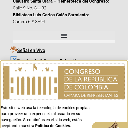
Claustro Santa Clara – Hemeroteca del Congreso:
Calle 9 No. 8 – 92
Biblioteca Luis Carlos Galán Sarmiento:
Carrera 6 # 8–94
Señal en Vivo
Facebook_@CamaraColombia
Instagram_@CamaraColombia
X_@CamaraColombia
Youtube_@CamaraColombia
Tiktok_@CamaraColombia
Este sitio web usa la tecnología de cookies propias
Youtube_@CanalCongreso
para proveer una experiencia al usuario en su
navegación. Si continúas en el sitio web, estás
aceptando nuestra
Política de Cookies.
Aceptar