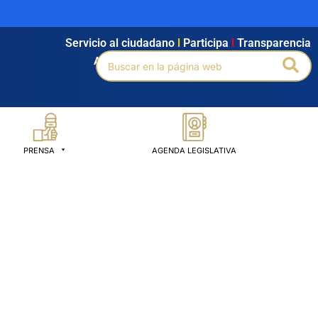
Servicio al ciudadano
l
Participa
l
Transparencia
Buscar
Bus
Agendamiento
l
Intranet
l
Búsqueda avanzada
por:
PRENSA
AGENDA LEGISLATIVA