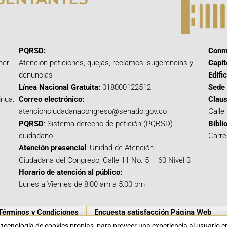
PQRSD:
Conm
mer
Atención peticiones, quejas, reclamos, sugerencias y
Capit
denuncias
Edifi
Línea Nacional Gratuita:
018000122512
Sede 
inua.
Correo electrónico:
Claus
atencionciudadanacongreso@senado.gov.co
Calle
PQRSD
:
Sistema derecho de petición (PQRSD)
Bibli
ciudadano
Carre
Atención presencial
: Unidad de Atención
Ciudadana del Congreso, Calle 11 No. 5 – 60 Nivel 3
Horario de atención al público:
Lunes a Viernes de 8:00 am a 5:00 pm
Términos y Condiciones
Encuesta satisfacción Página Web
a tecnología de cookies propias para proveer una experiencia al usuario 