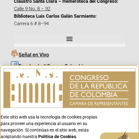
Claustro Santa Clara – Hemeroteca del Congreso:
Calle 9 No. 8 – 92
Biblioteca Luis Carlos Galán Sarmiento:
Carrera 6 # 8–94
Señal en Vivo
Facebook_@CamaraColombia
Instagram_@CamaraColombia
X_@CamaraColombia
Youtube_@CamaraColombia
Tiktok_@CamaraColombia
Este sitio web usa la tecnología de cookies propias
Youtube_@CanalCongreso
para proveer una experiencia al usuario en su
navegación. Si continúas en el sitio web, estás
aceptando nuestra
Política de Cookies.
Aceptar