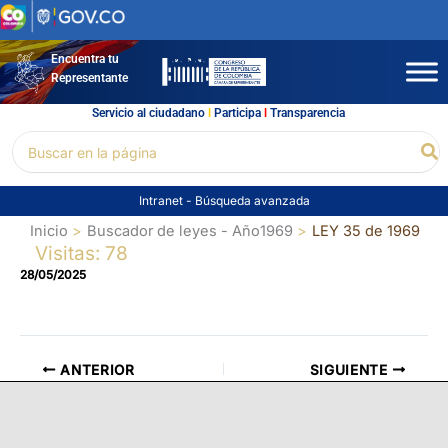
Ir
al
contenido
Encuentra tu
Representante
Servicio al ciudadano
l
Participa
l
Transparencia
Buscar
Bu
por:
Intranet
-
Búsqueda avanzada
Inicio
Buscador de leyes - Año1969
LEY 35 de 1969
Visitas: 78
28/05/2025
ANTERIOR
SIGUIENTE