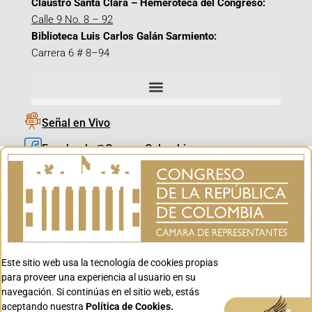
Claustro Santa Clara – Hemeroteca del Congreso:
Calle 9 No. 8 – 92
Biblioteca Luis Carlos Galán Sarmiento:
Carrera 6 # 8–94
Señal en Vivo
Facebook_@CamaraColombia
Instagram_@CamaraColombia
X_@CamaraColombia
Youtube_@CamaraColombia
Tiktok_@CamaraColombia
Este sitio web usa la tecnología de cookies propias
Youtube_@CanalCongreso
para proveer una experiencia al usuario en su
navegación. Si continúas en el sitio web, estás
aceptando nuestra
Política de Cookies.
Aceptar