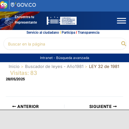
Ir
al
contenido
Encuentra tu
Representante
Servicio al ciudadano
l
Participa
l
Transparencia
Buscar
Bu
por:
Intranet
-
Búsqueda avanzada
Inicio
Buscador de leyes - Año1981
LEY 32 de 1981
Visitas: 83
28/05/2025
ANTERIOR
SIGUIENTE