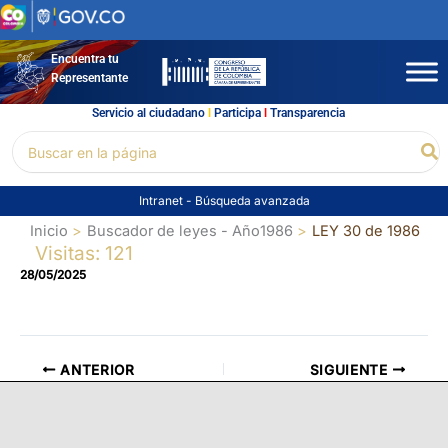
Ir
al
contenido
Encuentra tu
Representante
Servicio al ciudadano
l
Participa
l
Transparencia
Buscar
Bu
por:
Intranet
-
Búsqueda avanzada
Inicio
Buscador de leyes - Año1986
LEY 30 de 1986
Visitas: 121
28/05/2025
ANTERIOR
SIGUIENTE