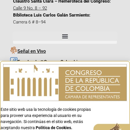
Claustro Santa Clara – Hemeroteca del Congreso:
Calle 9 No. 8 – 92
Biblioteca Luis Carlos Galán Sarmiento:
Carrera 6 # 8–94
Señal en Vivo
Facebook_@CamaraColombia
Instagram_@CamaraColombia
X_@CamaraColombia
Youtube_@CamaraColombia
Tiktok_@CamaraColombia
Este sitio web usa la tecnología de cookies propias
Youtube_@CanalCongreso
para proveer una experiencia al usuario en su
navegación. Si continúas en el sitio web, estás
aceptando nuestra
Política de Cookies.
Aceptar