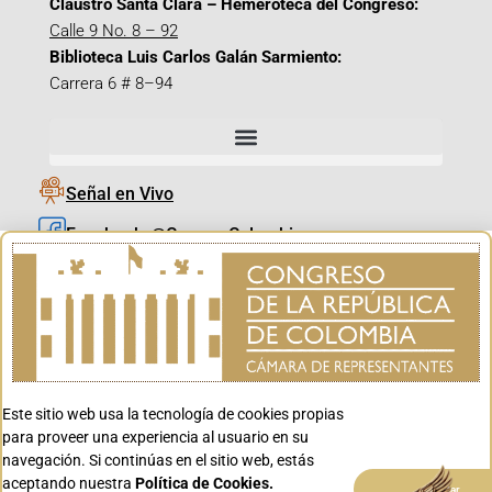
Claustro Santa Clara – Hemeroteca del Congreso:
Calle 9 No. 8 – 92
Biblioteca Luis Carlos Galán Sarmiento:
Carrera 6 # 8–94
Señal en Vivo
Facebook_@CamaraColombia
Instagram_@CamaraColombia
X_@CamaraColombia
Youtube_@CamaraColombia
Tiktok_@CamaraColombia
Este sitio web usa la tecnología de cookies propias
Youtube_@CanalCongreso
para proveer una experiencia al usuario en su
navegación. Si continúas en el sitio web, estás
aceptando nuestra
Política de Cookies.
Aceptar