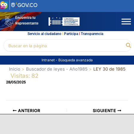
Ir
al
contenido
Encuentra tu
Representante
Servicio al ciudadano
l
Participa
l
Transparencia
Buscar
Bu
por:
Intranet
-
Búsqueda avanzada
Inicio
Buscador de leyes - Año1985
LEY 30 de 1985
Visitas: 82
28/05/2025
ANTERIOR
SIGUIENTE