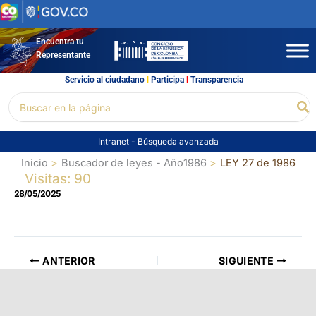
Ir
al
contenido
Encuentra tu
Representante
Servicio al ciudadano
l
Participa
l
Transparencia
Buscar
Bu
por:
Intranet
-
Búsqueda avanzada
Inicio
Buscador de leyes - Año1986
LEY 27 de 1986
Visitas: 90
28/05/2025
ANTERIOR
SIGUIENTE