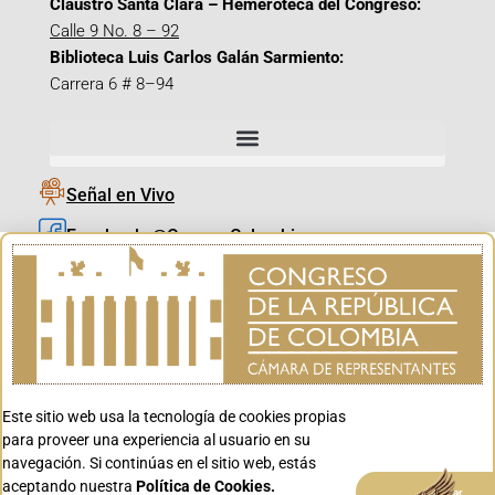
Claustro Santa Clara – Hemeroteca del Congreso:
Calle 9 No. 8 – 92
Biblioteca Luis Carlos Galán Sarmiento:
Carrera 6 # 8–94
Señal en Vivo
Facebook_@CamaraColombia
Instagram_@CamaraColombia
X_@CamaraColombia
Youtube_@CamaraColombia
Tiktok_@CamaraColombia
Este sitio web usa la tecnología de cookies propias
Youtube_@CanalCongreso
para proveer una experiencia al usuario en su
navegación. Si continúas en el sitio web, estás
aceptando nuestra
Política de Cookies.
Aceptar