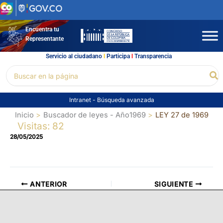
Ir
al
contenido
Encuentra tu
Representante
Servicio al ciudadano
l
Participa
l
Transparencia
Buscar
Bu
por:
Intranet
-
Búsqueda avanzada
Inicio
Buscador de leyes - Año1969
LEY 27 de 1969
Visitas: 82
28/05/2025
ANTERIOR
SIGUIENTE