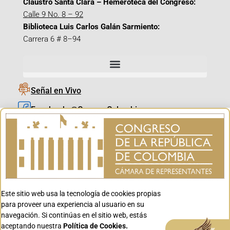
Claustro Santa Clara – Hemeroteca del Congreso:
Calle 9 No. 8 – 92
Biblioteca Luis Carlos Galán Sarmiento:
Carrera 6 # 8–94
Señal en Vivo
Facebook_@CamaraColombia
Instagram_@CamaraColombia
X_@CamaraColombia
Youtube_@CamaraColombia
Tiktok_@CamaraColombia
Este sitio web usa la tecnología de cookies propias
Youtube_@CanalCongreso
para proveer una experiencia al usuario en su
navegación. Si continúas en el sitio web, estás
aceptando nuestra
Política de Cookies.
Aceptar