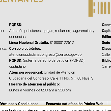
PQRSD:
Conm
mer
Atención peticiones, quejas, reclamos, sugerencias y
Capit
denuncias
Edifi
Línea Nacional Gratuita:
018000122512
Sede 
inua.
Correo electrónico:
Claus
atencionciudadanacongreso@senado.gov.co
Calle
PQRSD
:
Sistema derecho de petición (PQRSD)
Bibli
ciudadano
Carre
Atención presencial
: Unidad de Atención
Ciudadana del Congreso, Calle 11 No. 5 – 60 Nivel 3
Horario de atención al público:
Lunes a Viernes de 8:00 am a 5:00 pm
Términos y Condiciones
Encuesta satisfacción Página Web
a tecnología de cookies propias para proveer una experiencia al usuario 