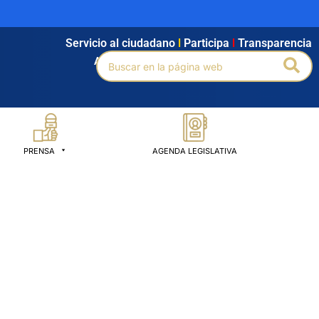
Servicio al ciudadano
l
Participa
l
Transparencia
Buscar
Bus
Agendamiento
l
Intranet
l
Búsqueda avanzada
por:
PRENSA
AGENDA LEGISLATIVA