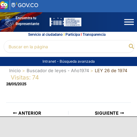
Ir
al
contenido
Encuentra tu
Representante
Servicio al ciudadano
l
Participa
l
Transparencia
Buscar
Bu
por:
Intranet
-
Búsqueda avanzada
Inicio
Buscador de leyes - Año1974
LEY 26 de 1974
Visitas: 74
28/05/2025
ANTERIOR
SIGUIENTE