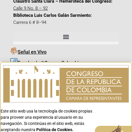
Claustro Santa Clara – Hemeroteca del Congreso:
Calle 9 No. 8 – 92
Biblioteca Luis Carlos Galán Sarmiento:
Carrera 6 # 8–94
Señal en Vivo
Facebook_@CamaraColombia
Instagram_@CamaraColombia
X_@CamaraColombia
Youtube_@CamaraColombia
Tiktok_@CamaraColombia
Este sitio web usa la tecnología de cookies propias
Youtube_@CanalCongreso
para proveer una experiencia al usuario en su
navegación. Si continúas en el sitio web, estás
aceptando nuestra
Política de Cookies.
Aceptar