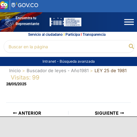
Ir
al
contenido
Encuentra tu
Representante
Servicio al ciudadano
l
Participa
l
Transparencia
Buscar
Bu
por:
Intranet
-
Búsqueda avanzada
Inicio
Buscador de leyes - Año1981
LEY 25 de 1981
Visitas: 99
28/05/2025
ANTERIOR
SIGUIENTE