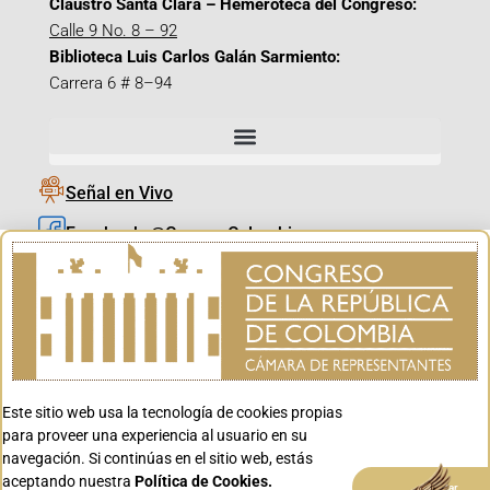
Claustro Santa Clara – Hemeroteca del Congreso:
Calle 9 No. 8 – 92
Biblioteca Luis Carlos Galán Sarmiento:
Carrera 6 # 8–94
Señal en Vivo
Facebook_@CamaraColombia
Instagram_@CamaraColombia
X_@CamaraColombia
Youtube_@CamaraColombia
Tiktok_@CamaraColombia
Este sitio web usa la tecnología de cookies propias
Youtube_@CanalCongreso
para proveer una experiencia al usuario en su
navegación. Si continúas en el sitio web, estás
aceptando nuestra
Política de Cookies.
Aceptar