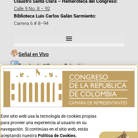
Claustro Santa Clara – Hemeroteca del Congreso:
Calle 9 No. 8 – 92
Biblioteca Luis Carlos Galán Sarmiento:
Carrera 6 # 8–94
Señal en Vivo
Facebook_@CamaraColombia
Instagram_@CamaraColombia
X_@CamaraColombia
Youtube_@CamaraColombia
Tiktok_@CamaraColombia
Este sitio web usa la tecnología de cookies propias
Youtube_@CanalCongreso
para proveer una experiencia al usuario en su
navegación. Si continúas en el sitio web, estás
aceptando nuestra
Política de Cookies.
Aceptar