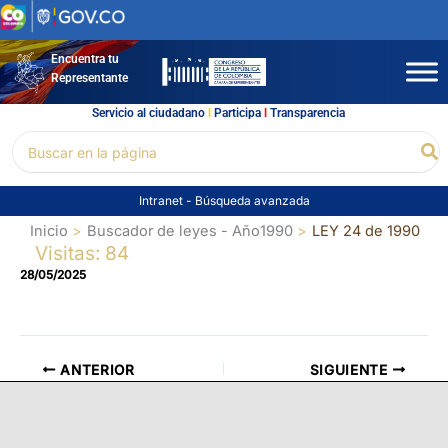
Ir
al
contenido
Encuentra tu
Representante
Servicio al ciudadano
l
Participa
l
Transparencia
Buscar
Bu
por:
Intranet
-
Búsqueda avanzada
Inicio
Buscador de leyes - Año1990
LEY 24 de 1990
Visitas: 84
28/05/2025
ANTERIOR
SIGUIENTE