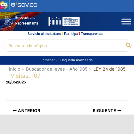
Ir
al
contenido
Encuentra tu
Representante
Servicio al ciudadano
l
Participa
l
Transparencia
Buscar
Bu
por:
Intranet
-
Búsqueda avanzada
Inicio
Buscador de leyes - Año1985
LEY 24 de 1985
Visitas: 107
28/05/2025
ANTERIOR
SIGUIENTE