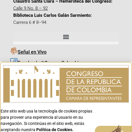
Claustro Santa Clara – Hemeroteca del Congreso:
Calle 9 No. 8 – 92
Biblioteca Luis Carlos Galán Sarmiento:
Carrera 6 # 8–94
Señal en Vivo
Facebook_@CamaraColombia
Instagram_@CamaraColombia
X_@CamaraColombia
Youtube_@CamaraColombia
Tiktok_@CamaraColombia
Este sitio web usa la tecnología de cookies propias
Youtube_@CanalCongreso
para proveer una experiencia al usuario en su
navegación. Si continúas en el sitio web, estás
aceptando nuestra
Política de Cookies.
Aceptar