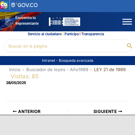
Ir
al
contenido
Encuentra tu
Representante
Servicio al ciudadano
l
Participa
l
Transparencia
Buscar
Bu
por:
Intranet
-
Búsqueda avanzada
Inicio
Buscador de leyes - Año1989
LEY 21 de 1989
Visitas: 85
28/05/2025
ANTERIOR
SIGUIENTE