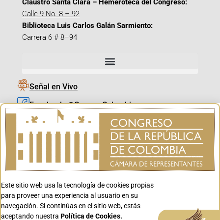
Claustro Santa Clara – Hemeroteca del Congreso:
Calle 9 No. 8 – 92
Biblioteca Luis Carlos Galán Sarmiento:
Carrera 6 # 8–94
Señal en Vivo
Facebook_@CamaraColombia
Instagram_@CamaraColombia
X_@CamaraColombia
Youtube_@CamaraColombia
Tiktok_@CamaraColombia
Este sitio web usa la tecnología de cookies propias
Youtube_@CanalCongreso
para proveer una experiencia al usuario en su
navegación. Si continúas en el sitio web, estás
aceptando nuestra
Política de Cookies.
Aceptar