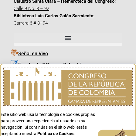
Claustro Santa Clara – Hemeroteca del Congreso:
Calle 9 No. 8 – 92
Biblioteca Luis Carlos Galán Sarmiento:
Carrera 6 # 8–94
Señal en Vivo
Facebook_@CamaraColombia
Instagram_@CamaraColombia
X_@CamaraColombia
Youtube_@CamaraColombia
Tiktok_@CamaraColombia
Este sitio web usa la tecnología de cookies propias
Youtube_@CanalCongreso
para proveer una experiencia al usuario en su
navegación. Si continúas en el sitio web, estás
aceptando nuestra
Política de Cookies.
Aceptar