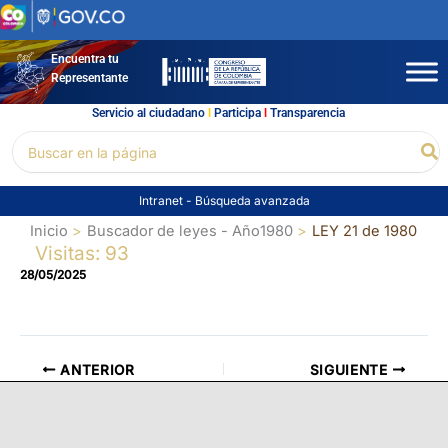
Ir
al
contenido
Encuentra tu
Representante
Servicio al ciudadano
l
Participa
l
Transparencia
Buscar
Bu
por:
Intranet
-
Búsqueda avanzada
Inicio
Buscador de leyes - Año1980
LEY 21 de 1980
Visitas: 93
28/05/2025
ANTERIOR
SIGUIENTE