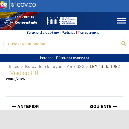
Ir
al
contenido
Encuentra tu
Representante
Servicio al ciudadano
l
Participa
l
Transparencia
Buscar
Bu
por:
Intranet
-
Búsqueda avanzada
Inicio
Buscador de leyes - Año1982
LEY 19 de 1982
Visitas: 110
28/05/2025
ANTERIOR
SIGUIENTE