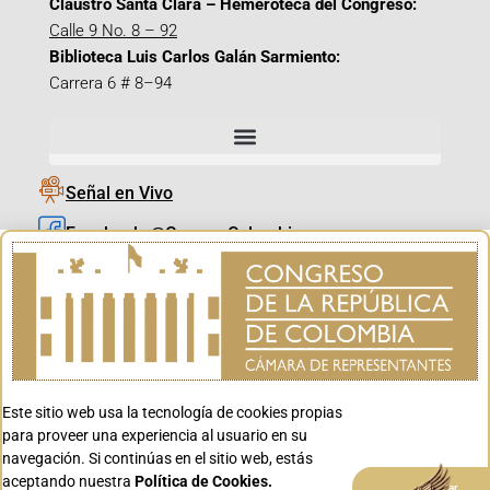
Claustro Santa Clara – Hemeroteca del Congreso:
Calle 9 No. 8 – 92
Biblioteca Luis Carlos Galán Sarmiento:
Carrera 6 # 8–94
Señal en Vivo
Facebook_@CamaraColombia
Instagram_@CamaraColombia
X_@CamaraColombia
Youtube_@CamaraColombia
Tiktok_@CamaraColombia
Este sitio web usa la tecnología de cookies propias
Youtube_@CanalCongreso
para proveer una experiencia al usuario en su
navegación. Si continúas en el sitio web, estás
aceptando nuestra
Política de Cookies.
Aceptar