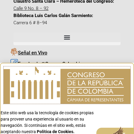
Claustro Santa Clara – Hemeroteca del Congreso:
Calle 9 No. 8 – 92
Biblioteca Luis Carlos Galán Sarmiento:
Carrera 6 # 8–94
Señal en Vivo
Facebook_@CamaraColombia
Instagram_@CamaraColombia
X_@CamaraColombia
Youtube_@CamaraColombia
Tiktok_@CamaraColombia
Este sitio web usa la tecnología de cookies propias
Youtube_@CanalCongreso
para proveer una experiencia al usuario en su
navegación. Si continúas en el sitio web, estás
aceptando nuestra
Política de Cookies.
Aceptar