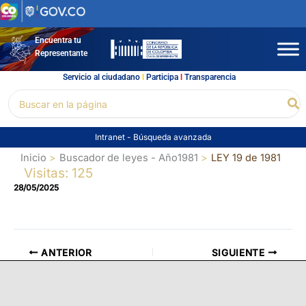
Ir
al
contenido
Encuentra tu
Representante
Servicio al ciudadano
l
Participa
l
Transparencia
Buscar
Bu
por:
Intranet
-
Búsqueda avanzada
Inicio
Buscador de leyes - Año1981
LEY 19 de 1981
Visitas: 125
28/05/2025
ANTERIOR
SIGUIENTE