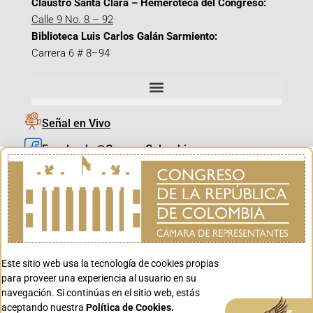
Claustro Santa Clara – Hemeroteca del Congreso:
Calle 9 No. 8 – 92
Biblioteca Luis Carlos Galán Sarmiento:
Carrera 6 # 8–94
Señal en Vivo
Facebook_@CamaraColombia
Instagram_@CamaraColombia
X_@CamaraColombia
Youtube_@CamaraColombia
Tiktok_@CamaraColombia
Este sitio web usa la tecnología de cookies propias
Youtube_@CanalCongreso
para proveer una experiencia al usuario en su
navegación. Si continúas en el sitio web, estás
aceptando nuestra
Política de Cookies.
Aceptar