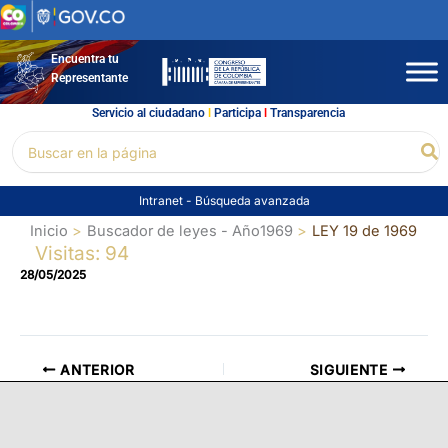
Ir
al
contenido
Encuentra tu
Representante
Servicio al ciudadano
l
Participa
l
Transparencia
Buscar
Bu
por:
Intranet
-
Búsqueda avanzada
Inicio
Buscador de leyes - Año1969
LEY 19 de 1969
Visitas: 94
28/05/2025
ANTERIOR
SIGUIENTE