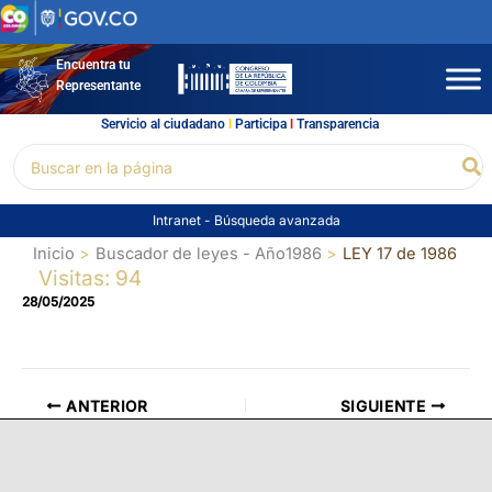
Ir
al
contenido
Encuentra tu
Representante
Servicio al ciudadano
l
Participa
l
Transparencia
Buscar
Bu
por:
Intranet
-
Búsqueda avanzada
Inicio
Buscador de leyes - Año1986
LEY 17 de 1986
Visitas: 94
28/05/2025
ANTERIOR
SIGUIENTE