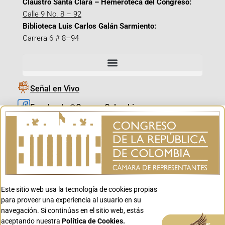
Claustro Santa Clara – Hemeroteca del Congreso:
Calle 9 No. 8 – 92
Biblioteca Luis Carlos Galán Sarmiento:
Carrera 6 # 8–94
Señal en Vivo
Facebook_@CamaraColombia
Instagram_@CamaraColombia
X_@CamaraColombia
Youtube_@CamaraColombia
Tiktok_@CamaraColombia
Este sitio web usa la tecnología de cookies propias
Youtube_@CanalCongreso
para proveer una experiencia al usuario en su
navegación. Si continúas en el sitio web, estás
aceptando nuestra
Política de Cookies.
Aceptar