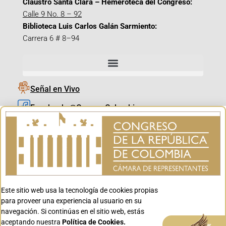
Claustro Santa Clara – Hemeroteca del Congreso:
Calle 9 No. 8 – 92
Biblioteca Luis Carlos Galán Sarmiento:
Carrera 6 # 8–94
Señal en Vivo
Facebook_@CamaraColombia
Instagram_@CamaraColombia
X_@CamaraColombia
Youtube_@CamaraColombia
Tiktok_@CamaraColombia
Este sitio web usa la tecnología de cookies propias
Youtube_@CanalCongreso
para proveer una experiencia al usuario en su
navegación. Si continúas en el sitio web, estás
aceptando nuestra
Política de Cookies.
Aceptar