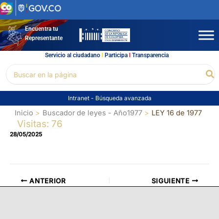
Ir
al
contenido
Encuentra tu
Representante
Servicio al ciudadano
l
Participa
l
Transparencia
Buscar
Bu
por:
Intranet
-
Búsqueda avanzada
Inicio
Buscador de leyes - Año1977
LEY 16 de 1977
Visitas: 76
28/05/2025
ANTERIOR
SIGUIENTE