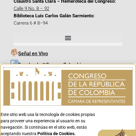
Claustro Santa Clara – Hemeroteca del Congreso:
Calle 9 No. 8 – 92
Biblioteca Luis Carlos Galán Sarmiento:
Carrera 6 # 8–94
Señal en Vivo
Facebook_@CamaraColombia
Instagram_@CamaraColombia
X_@CamaraColombia
Youtube_@CamaraColombia
Tiktok_@CamaraColombia
Este sitio web usa la tecnología de cookies propias
Youtube_@CanalCongreso
para proveer una experiencia al usuario en su
navegación. Si continúas en el sitio web, estás
aceptando nuestra
Política de Cookies.
Aceptar