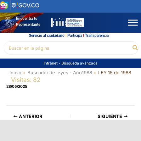
Ir
al
contenido
Encuentra tu
Representante
Servicio al ciudadano
l
Participa
l
Transparencia
Buscar
Bu
por:
Intranet
-
Búsqueda avanzada
Inicio
Buscador de leyes - Año1988
LEY 15 de 1988
Visitas: 82
28/05/2025
ANTERIOR
SIGUIENTE