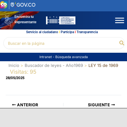
Ir
al
contenido
Encuentra tu
Representante
Servicio al ciudadano
l
Participa
l
Transparencia
Buscar
Bu
por:
Intranet
-
Búsqueda avanzada
Inicio
Buscador de leyes - Año1969
LEY 15 de 1969
Visitas: 95
28/05/2025
ANTERIOR
SIGUIENTE