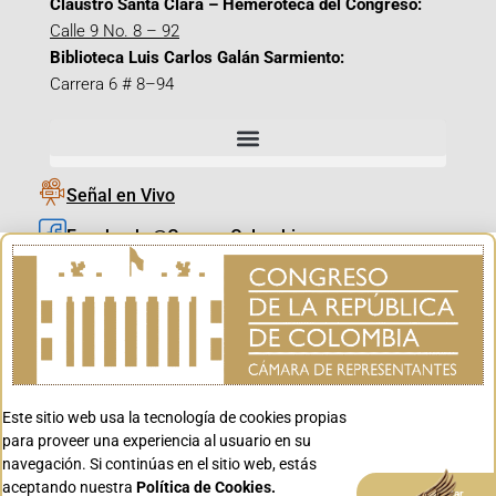
Claustro Santa Clara – Hemeroteca del Congreso:
Calle 9 No. 8 – 92
Biblioteca Luis Carlos Galán Sarmiento:
Carrera 6 # 8–94
Señal en Vivo
Facebook_@CamaraColombia
Instagram_@CamaraColombia
X_@CamaraColombia
Youtube_@CamaraColombia
Tiktok_@CamaraColombia
Este sitio web usa la tecnología de cookies propias
Youtube_@CanalCongreso
para proveer una experiencia al usuario en su
navegación. Si continúas en el sitio web, estás
aceptando nuestra
Política de Cookies.
Aceptar