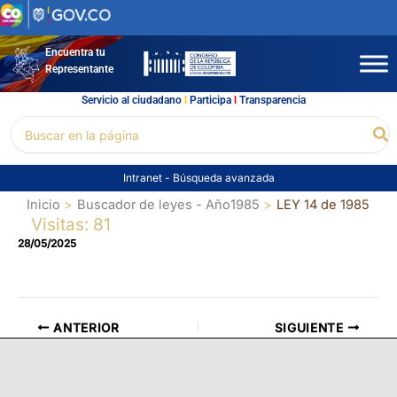
Ir
al
contenido
Encuentra tu
Representante
Servicio al ciudadano
l
Participa
l
Transparencia
Buscar
Bu
por:
Intranet
-
Búsqueda avanzada
Inicio
Buscador de leyes - Año1985
LEY 14 de 1985
Visitas: 81
28/05/2025
ANTERIOR
SIGUIENTE