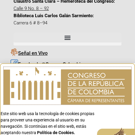
Claustro Santa Clara – Hemeroteca del Congreso:
Calle 9 No. 8 – 92
Biblioteca Luis Carlos Galán Sarmiento:
Carrera 6 # 8–94
Señal en Vivo
Facebook_@CamaraColombia
Instagram_@CamaraColombia
X_@CamaraColombia
Youtube_@CamaraColombia
Tiktok_@CamaraColombia
Este sitio web usa la tecnología de cookies propias
Youtube_@CanalCongreso
para proveer una experiencia al usuario en su
navegación. Si continúas en el sitio web, estás
aceptando nuestra
Política de Cookies.
Aceptar