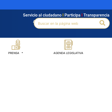
Servicio al ciudadano
l
Participa
l
Transparencia
Buscar
Bus
Agendamiento
l
Intranet
l
Búsqueda avanzada
por:
PRENSA
AGENDA LEGISLATIVA