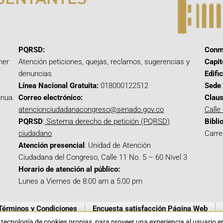
PQRSD:
Conm
mer
Atención peticiones, quejas, reclamos, sugerencias y
Capit
denuncias
Edifi
Línea Nacional Gratuita:
018000122512
Sede 
inua.
Correo electrónico:
Claus
atencionciudadanacongreso@senado.gov.co
Calle
PQRSD
:
Sistema derecho de petición (PQRSD)
Bibli
ciudadano
Carre
Atención presencial
: Unidad de Atención
Ciudadana del Congreso, Calle 11 No. 5 – 60 Nivel 3
Horario de atención al público:
Lunes a Viernes de 8:00 am a 5:00 pm
Términos y Condiciones
Encuesta satisfacción Página Web
a tecnología de cookies propias para proveer una experiencia al usuario 