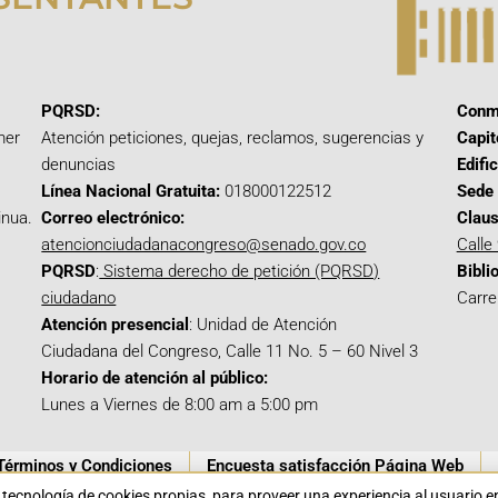
PQRSD:
Conm
mer
Atención peticiones, quejas, reclamos, sugerencias y
Capit
denuncias
Edifi
Línea Nacional Gratuita:
018000122512
Sede 
inua.
Correo electrónico:
Claus
atencionciudadanacongreso@senado.gov.co
Calle
PQRSD
:
Sistema derecho de petición (PQRSD)
Bibli
ciudadano
Carre
Atención presencial
: Unidad de Atención
Ciudadana del Congreso, Calle 11 No. 5 – 60 Nivel 3
Horario de atención al público:
Lunes a Viernes de 8:00 am a 5:00 pm
Términos y Condiciones
Encuesta satisfacción Página Web
a tecnología de cookies propias para proveer una experiencia al usuario 