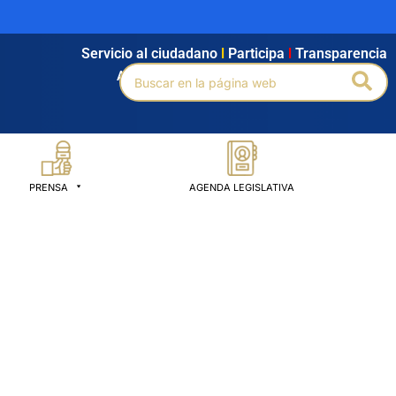
Servicio al ciudadano
l
Participa
l
Transparencia
Buscar
Bus
Agendamiento
l
Intranet
l
Búsqueda avanzada
por:
PRENSA
AGENDA LEGISLATIVA