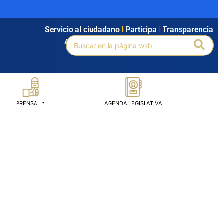
Servicio al ciudadano
l
Participa
l
Transparencia
Buscar
Bus
Agendamiento
l
Intranet
l
Búsqueda avanzada
por:
PRENSA
AGENDA LEGISLATIVA