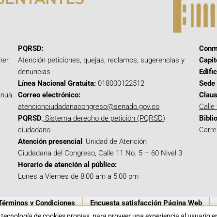
PQRSD:
Conm
mer
Atención peticiones, quejas, reclamos, sugerencias y
Capit
denuncias
Edifi
Línea Nacional Gratuita:
018000122512
Sede 
inua.
Correo electrónico:
Claus
atencionciudadanacongreso@senado.gov.co
Calle
PQRSD
:
Sistema derecho de petición (PQRSD)
Bibli
ciudadano
Carre
Atención presencial
: Unidad de Atención
Ciudadana del Congreso, Calle 11 No. 5 – 60 Nivel 3
Horario de atención al público:
Lunes a Viernes de 8:00 am a 5:00 pm
Términos y Condiciones
Encuesta satisfacción Página Web
a tecnología de cookies propias para proveer una experiencia al usuario 