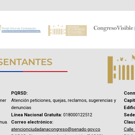
SENTANTES
PQRSD:
Conm
imer
Atención peticiones, quejas, reclamos, sugerencias y
Capit
denuncias
Edifi
Línea Nacional Gratuita:
018000122512
Sede 
inua.
Correo electrónico:
Clau
atencionciudadanacongreso@senado.gov.co
Calle