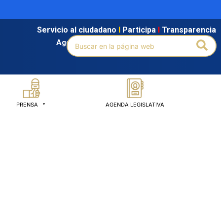
Servicio al ciudadano
l
Participa
l
Transparencia
Buscar
Bus
Agendamiento
l
Intranet
l
Búsqueda avanzada
por:
PRENSA
AGENDA LEGISLATIVA