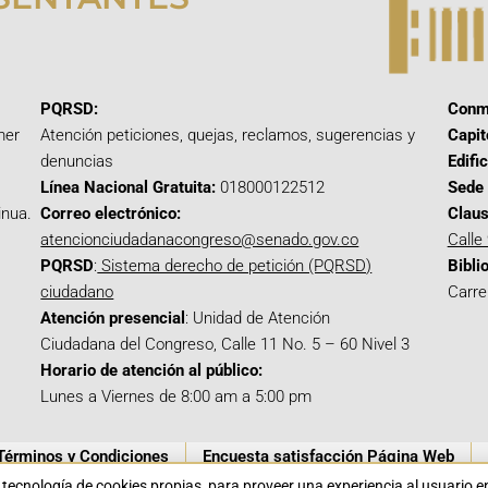
PQRSD:
Conm
mer
Atención peticiones, quejas, reclamos, sugerencias y
Capit
denuncias
Edifi
Línea Nacional Gratuita:
018000122512
Sede 
inua.
Correo electrónico:
Claus
atencionciudadanacongreso@senado.gov.co
Calle
PQRSD
:
Sistema derecho de petición (PQRSD)
Bibli
ciudadano
Carre
Atención presencial
: Unidad de Atención
Ciudadana del Congreso, Calle 11 No. 5 – 60 Nivel 3
Horario de atención al público:
Lunes a Viernes de 8:00 am a 5:00 pm
Términos y Condiciones
Encuesta satisfacción Página Web
a tecnología de cookies propias para proveer una experiencia al usuario 