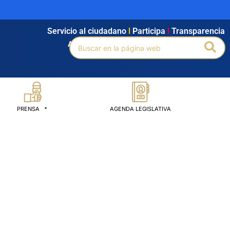
Servicio al ciudadano
l
Participa
l
Transparencia
Buscar
Bus
Agendamiento
l
Intranet
l
Búsqueda avanzada
por:
PRENSA
AGENDA LEGISLATIVA