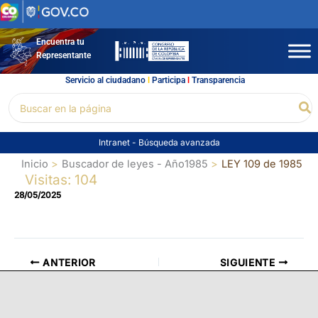
Ir
al
contenido
Encuentra tu
Representante
Servicio al ciudadano
l
Participa
l
Transparencia
Buscar
Bu
por:
Intranet
-
Búsqueda avanzada
Inicio
Buscador de leyes - Año1985
LEY 109 de 1985
Visitas: 104
28/05/2025
ANTERIOR
SIGUIENTE