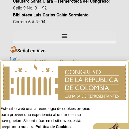
Claustro Santa Clara – Hemeroteca del Congreso:
Calle 9 No. 8 – 92
Biblioteca Luis Carlos Galán Sarmiento:
Carrera 6 # 8–94
Señal en Vivo
Facebook_@CamaraColombia
Instagram_@CamaraColombia
X_@CamaraColombia
Youtube_@CamaraColombia
Tiktok_@CamaraColombia
Este sitio web usa la tecnología de cookies propias
Youtube_@CanalCongreso
para proveer una experiencia al usuario en su
navegación. Si continúas en el sitio web, estás
aceptando nuestra
Política de Cookies.
Aceptar