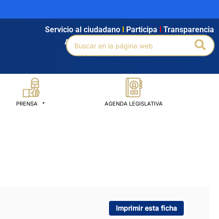
Servicio al ciudadano
l
Participa
l
Transparencia
Buscar
Bus
Agendamiento
l
Intranet
l
Búsqueda avanzada
por:
PRENSA
AGENDA LEGISLATIVA
Imprimir esta ficha