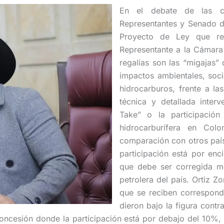
En el debate de las c
Representantes y Senado de
Proyecto de Ley que reg
Representante a la Cámara 
regalías son las “migajas”
impactos ambientales, soc
hidrocarburos, frente a la
técnica y detallada inter
Take” o la participació
hidrocarburífera en Co
comparación con otros paí
participación está por enc
que debe ser corregida me
petrolera del país. Ortiz 
que se reciben correspon
dieron bajo la figura contr
ncesión donde la participación está por debajo del 10%, 