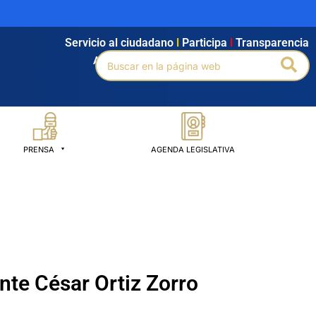
Servicio al ciudadano
l
Participa
l
Transparencia
Buscar
Bus
Agendamiento
l
Intranet
l
Búsqueda avanzada
por:
PRENSA
AGENDA LEGISLATIVA
ante César Ortiz Zorro