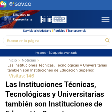
Ir
al
contenido
Encuentra tu
Representante
Servicio al ciudadano
l
Participa
l
Transparencia
Buscar
Bu
por:
Intranet
-
Búsqueda avanzada
Inicio
Noticias
Las Instituciones Técnicas, Tecnológicas y Universitarias
también son Instituciones de Educación Superior.
Visitas: 146
Las Instituciones Técnicas,
Tecnológicas y Universitarias
también son Instituciones de