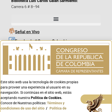
Biblioteca Luis Carlos Galán Sarmiento:
Carrera 6 # 8–94
Señal en Vivo
Facebook_@CamaraColombia
Instagram_@CamaraColombia
X_@CamaraColombia
Youtube_@CamaraColombia
Tiktok_@CamaraColombia
Este sitio web usa la tecnología de cookies propias
Youtube_@CanalCongreso
para proveer una experiencia al usuario en su
navegación. Si continúas en el sitio web, estás
aceptando nuestra
Política de Cookies.
Aceptar
Conoce de Nuestras políticas:
Términos y
condiciones de uso del sitio
/
Política de
Conoce GOV.CO