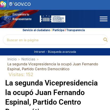
Ir
al
contenido
Encuentra tu
Representante
Servicio al ciudadano
l
Participa
l
Transparencia
Buscar
Bu
por:
Intranet
-
Búsqueda avanzada
Inicio
Noticias
La segunda Vicepresidencia la ocupó Juan Fernando
Espinal, Partido Centro Democrático
Visitas: 152
La segunda Vicepresidencia
la ocupó Juan Fernando
Espinal, Partido Centro