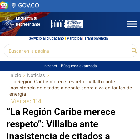
Ir
al
contenido
Encuentra tu
Representante
Servicio al ciudadano
l
Participa
l
Transparencia
Buscar
Bu
por:
Intranet
-
Búsqueda avanzada
Inicio
Noticias
“La Región Caribe merece respeto”: Villalba ante
inasistencia de citados a debate sobre alza en tarifas de
energía
Visitas: 114
“La Región Caribe merece
respeto”: Villalba ante
inasistencia de citados a