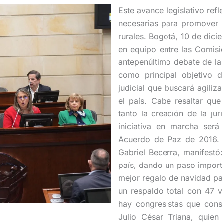
Este avance legislativo re
necesarias para promover l
rurales. Bogotá, 10 de dic
en equipo entre las Comis
antepenúltimo debate de la 
como principal objetivo d
judicial que buscará agiliza
el país. Cabe resaltar qu
tanto la creación de la ju
iniciativa en marcha ser
Acuerdo de Paz de 2016. A
Gabriel Becerra, manifestó
país, dando un paso import
mejor regalo de navidad pa
un respaldo total con 47 
hay congresistas que consi
Julio César Triana, quien