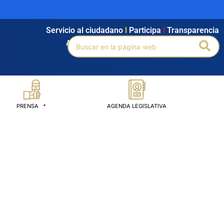
Servicio al ciudadano
l
Participa
l
Transparencia
Buscar
Bus
Agendamiento
l
Intranet
l
Búsqueda avanzada
por:
PRENSA
AGENDA LEGISLATIVA