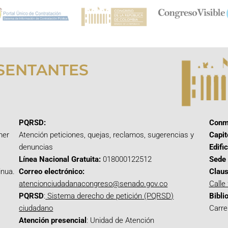
SENTANTES
PQRSD:
Conm
mer
Atención peticiones, quejas, reclamos, sugerencias y
Capit
denuncias
Edifi
Línea Nacional Gratuita:
018000122512
Sede 
inua.
Correo electrónico:
Claus
atencionciudadanacongreso@senado.gov.co
Calle
PQRSD
:
Sistema derecho de petición (PQRSD)
Bibli
ciudadano
Carre
Atención presencial
: Unidad de Atención