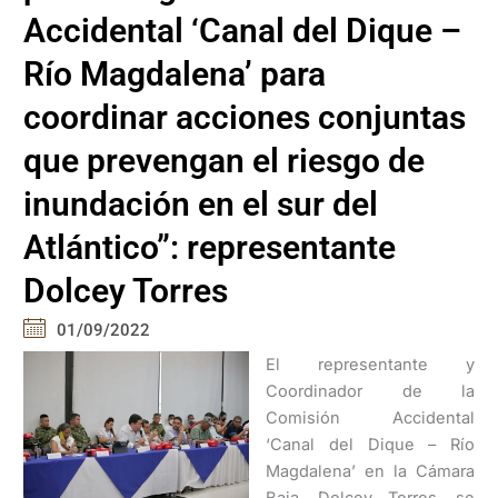
Accidental ‘Canal del Dique –
Río Magdalena’ para
coordinar acciones conjuntas
que prevengan el riesgo de
inundación en el sur del
Atlántico”: representante
Dolcey Torres
01/09/2022
El representante y
Coordinador de la
Comisión Accidental
‘Canal del Dique – Río
Magdalena’ en la Cámara
Baja, Dolcey Torres, se