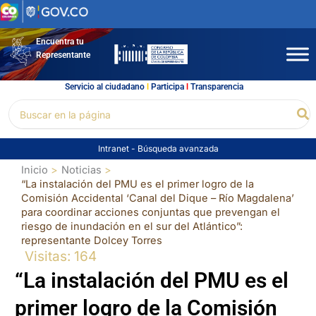
Ir
al
contenido
Encuentra tu
Representante
Servicio al ciudadano
l
Participa
l
Transparencia
Buscar
Bu
por:
Intranet
-
Búsqueda avanzada
Inicio
Noticias
“La instalación del PMU es el primer logro de la
Comisión Accidental ‘Canal del Dique – Río Magdalena’
para coordinar acciones conjuntas que prevengan el
riesgo de inundación en el sur del Atlántico”:
representante Dolcey Torres
Visitas: 164
“La instalación del PMU es el
primer logro de la Comisión