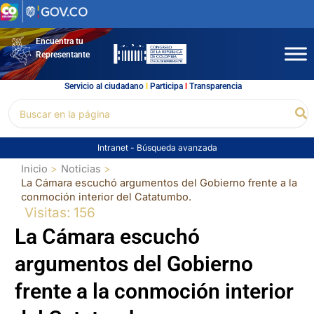
Ir
al
contenido
Encuentra tu
Representante
Servicio al ciudadano
l
Participa
l
Transparencia
Buscar
Bu
por:
Intranet
-
Búsqueda avanzada
Inicio
Noticias
La Cámara escuchó argumentos del Gobierno frente a la
conmoción interior del Catatumbo.
Visitas: 156
La Cámara escuchó
argumentos del Gobierno
frente a la conmoción interior