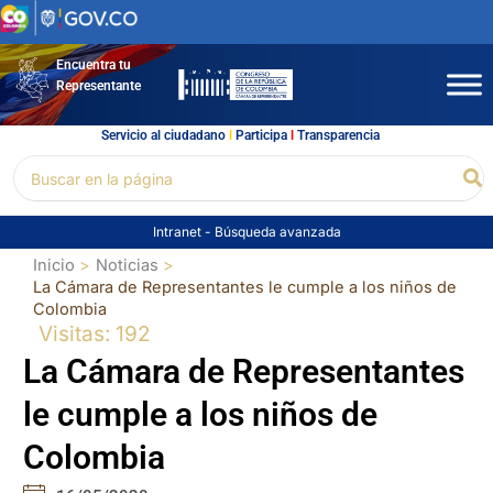
Ir
al
contenido
Encuentra tu
Representante
Servicio al ciudadano
l
Participa
l
Transparencia
Buscar
Bu
por:
Intranet
-
Búsqueda avanzada
Inicio
Noticias
La Cámara de Representantes le cumple a los niños de
Colombia
Visitas: 192
La Cámara de Representantes
le cumple a los niños de
Colombia