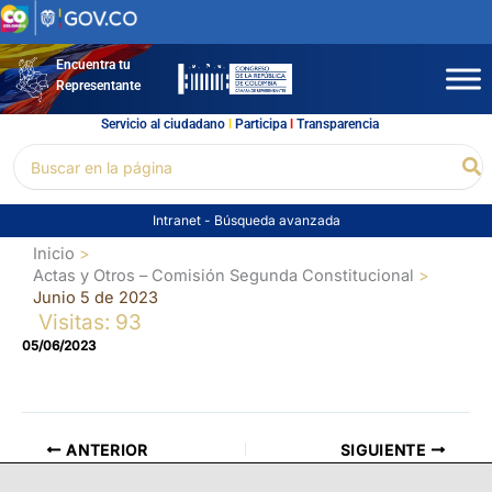
Ir
al
contenido
Encuentra tu
Representante
Servicio al ciudadano
l
Participa
l
Transparencia
Buscar
Bu
por:
Intranet
-
Búsqueda avanzada
Inicio
Actas y Otros – Comisión Segunda Constitucional
Junio 5 de 2023
Visitas: 93
05/06/2023
ANTERIOR
SIGUIENTE