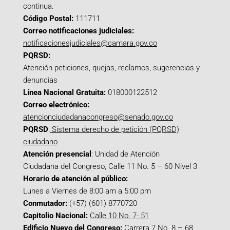
continua.
Código Postal:
111711
Correo notificaciones judiciales:
notificacionesjudiciales@camara.gov.co
PQRSD:
Atención peticiones, quejas, reclamos, sugerencias y
denuncias
Línea Nacional Gratuita:
018000122512
Correo electrónico:
atencionciudadanacongreso@senado.gov.co
PQRSD
:
Sistema derecho de petición (PQRSD)
ciudadano
Atención presencial
: Unidad de Atención
Ciudadana del Congreso, Calle 11 No. 5 – 60 Nivel 3
Horario de atención al público:
Lunes a Viernes de 8:00 am a 5:00 pm
Conmutador:
(+57) (601) 8770720
Capitolio Nacional:
Calle 10 No. 7- 51
Edificio Nuevo del Congreso:
Carrera 7 No. 8 – 68