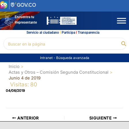
Ir
al
contenido
Encuentra tu
Representante
Servicio al ciudadano
l
Participa
l
Transparencia
Buscar
Bu
por:
Intranet
-
Búsqueda avanzada
Inicio
Actas y Otros – Comisión Segunda Constitucional
Junio 4 de 2019
Visitas: 80
04/06/2019
ANTERIOR
SIGUIENTE