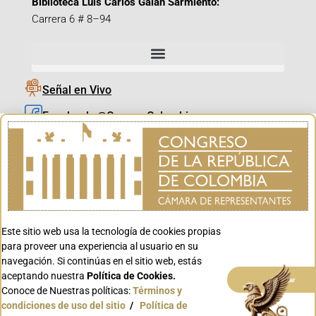
Biblioteca Luis Carlos Galán Sarmiento:
Carrera 6 # 8–94
Señal en Vivo
Facebook_@CamaraColombia
Instagram_@CamaraColombia
X_@CamaraColombia
Youtube_@CamaraColombia
Tiktok_@CamaraColombia
Este sitio web usa la tecnología de cookies propias
Youtube_@CanalCongreso
para proveer una experiencia al usuario en su
navegación. Si continúas en el sitio web, estás
aceptando nuestra
Política de Cookies.
Aceptar
Conoce de Nuestras políticas:
Términos y
condiciones de uso del sitio
/
Política de
Conoce GOV.CO