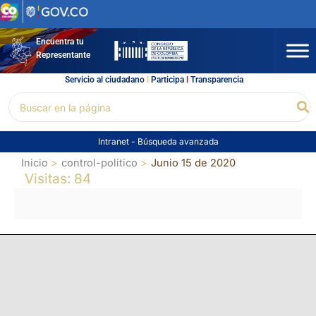
Ir
al
contenido
Encuentra tu
Representante
Servicio al ciudadano
l
Participa
l
Transparencia
Buscar
Bu
por:
Intranet
-
Búsqueda avanzada
Inicio
control-politico
Junio 15 de 2020
Visitas: 84