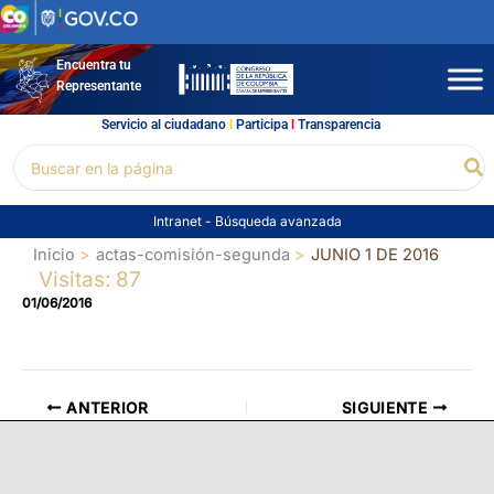
Ir
al
contenido
Encuentra tu
Representante
Servicio al ciudadano
l
Participa
l
Transparencia
Buscar
Bu
por:
Intranet
-
Búsqueda avanzada
Inicio
actas-comisión-segunda
JUNIO 1 DE 2016
Visitas: 87
01/06/2016
ANTERIOR
SIGUIENTE