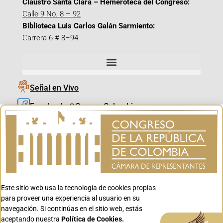
Claustro Santa Clara – Hemeroteca del Congreso:
Calle 9 No. 8 – 92
Biblioteca Luis Carlos Galán Sarmiento:
Carrera 6 # 8–94
Señal en Vivo
Facebook_@CamaraColombia
Instagram_@CamaraColombia
X_@CamaraColombia
Youtube_@CamaraColombia
Tiktok_@CamaraColombia
Este sitio web usa la tecnología de cookies propias
Youtube_@CanalCongreso
para proveer una experiencia al usuario en su
navegación. Si continúas en el sitio web, estás
aceptando nuestra
Política de Cookies.
Aceptar