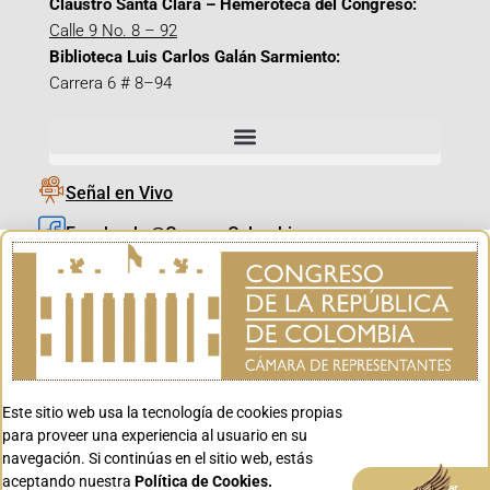
Claustro Santa Clara – Hemeroteca del Congreso:
Calle 9 No. 8 – 92
Biblioteca Luis Carlos Galán Sarmiento:
Carrera 6 # 8–94
Señal en Vivo
Facebook_@CamaraColombia
Instagram_@CamaraColombia
X_@CamaraColombia
Youtube_@CamaraColombia
Tiktok_@CamaraColombia
Este sitio web usa la tecnología de cookies propias
Youtube_@CanalCongreso
para proveer una experiencia al usuario en su
navegación. Si continúas en el sitio web, estás
aceptando nuestra
Política de Cookies.
Aceptar