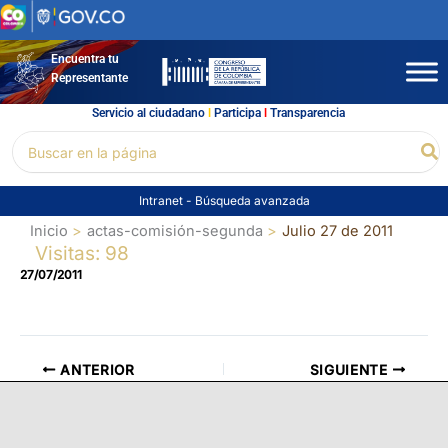
Ir
al
contenido
Encuentra tu
Representante
Servicio al ciudadano
l
Participa
l
Transparencia
Buscar
Bu
por:
Intranet
-
Búsqueda avanzada
Inicio
actas-comisión-segunda
Julio 27 de 2011
Visitas: 98
27/07/2011
ANTERIOR
SIGUIENTE